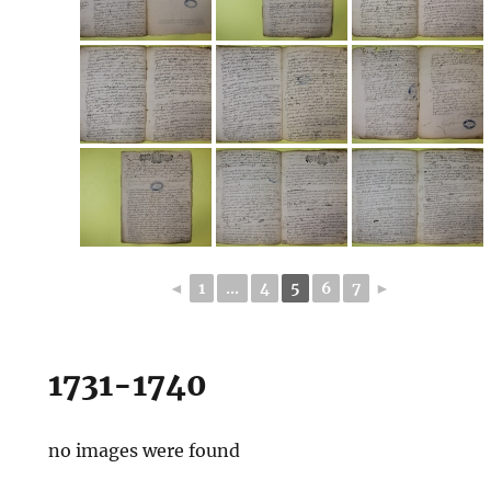
◄
1
...
4
5
6
7
►
1731-1740
no images were found