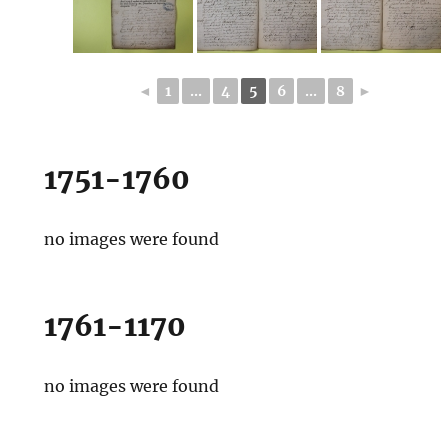
◄
1
...
4
5
6
...
8
►
1751-1760
no images were found
1761-1170
no images were found