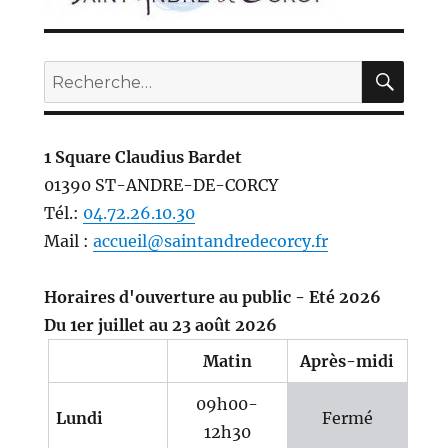
REC
Recherche
pour :
1 Square Claudius Bardet
01390 ST-ANDRE-DE-CORCY
Tél.:
04.72.26.10.30
Mail :
accueil@saintandredecorcy.fr
Horaires d'ouverture au public - Eté 2026
Du 1er juillet au 23 août 2026
Matin
Après-midi
09h00-
Lundi
Fermé
12h30