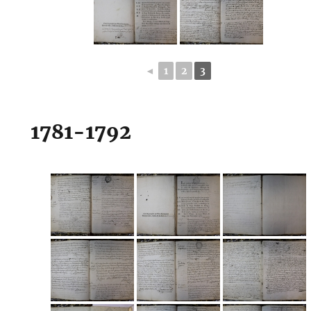
◄
1
2
3
1781-1792