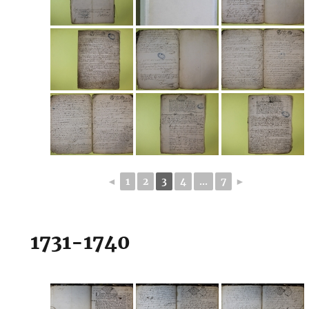
◄
1
2
3
4
...
7
►
1731-1740