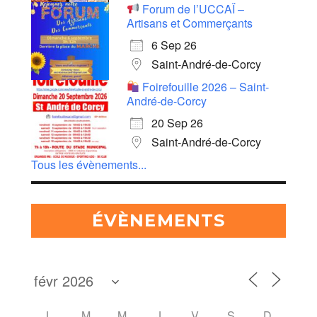
Forum de l’UCCAÏ –
Artisans et Commerçants
6 Sep 26
Saint-André-de-Corcy
Foirefouille 2026 – Saint-
André-de-Corcy
20 Sep 26
Saint-André-de-Corcy
Tous les évènements...
ÉVÈNEMENTS
L
M
M
J
V
S
D