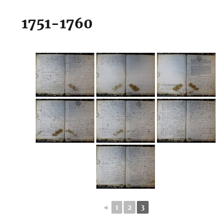
1751-1760
◄
1
2
3