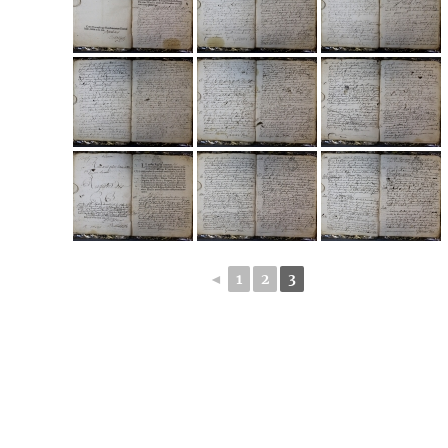
◄
1
2
3