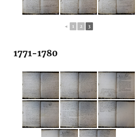
◄
1
2
3
1771-1780