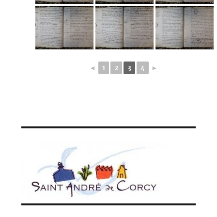
◄
1
2
3
4
►