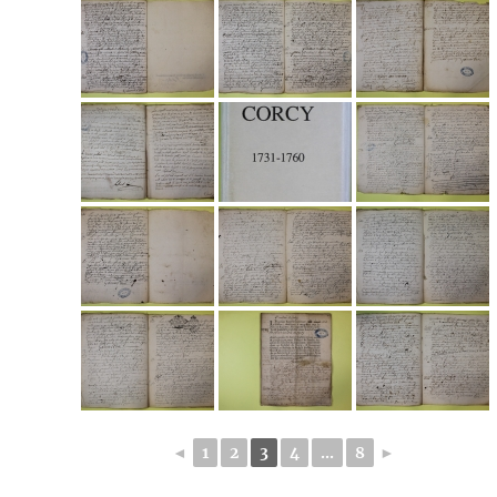
◄
1
2
3
4
...
8
►