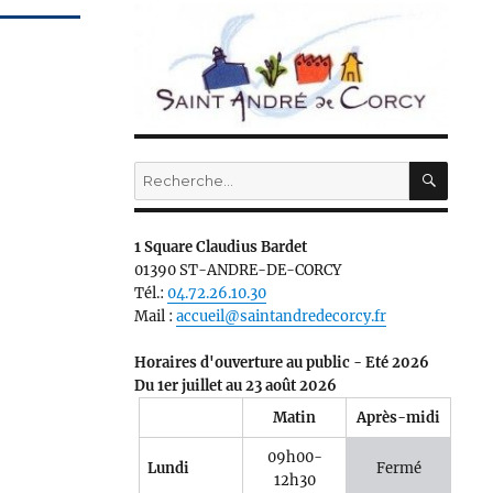
RECH
Recherche
pour :
1 Square Claudius Bardet
01390 ST-ANDRE-DE-CORCY
Tél.:
04.72.26.10.30
Mail :
accueil@saintandredecorcy.fr
Horaires d'ouverture au public - Eté 2026
Du 1er juillet au 23 août 2026
Matin
Après-midi
09h00-
Lundi
Fermé
12h30