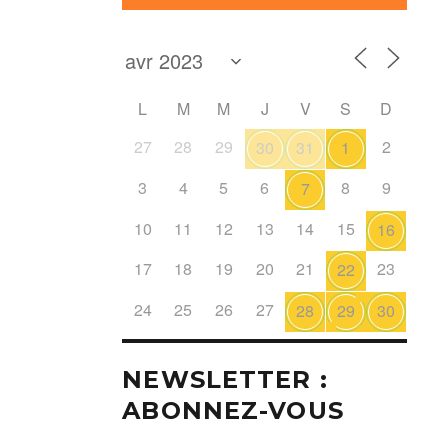
L
M
M
J
V
S
D
27
28
29
2
30
31
1
3
4
5
6
8
9
7
10
11
12
13
14
15
16
17
18
19
20
21
23
22
24
25
26
27
28
29
30
NEWSLETTER :
ABONNEZ-VOUS