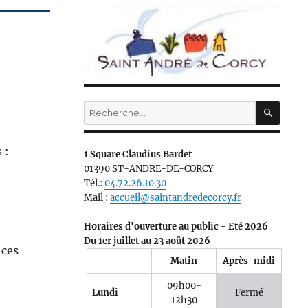
RECH
Recherche
pour :
 :
1 Square Claudius Bardet
01390 ST-ANDRE-DE-CORCY
Tél.:
04.72.26.10.30
Mail :
accueil@saintandredecorcy.fr
Horaires d'ouverture au public - Eté 2026
Du 1er juillet au 23 août 2026
 ces
Matin
Après-midi
09h00-
Lundi
Fermé
12h30