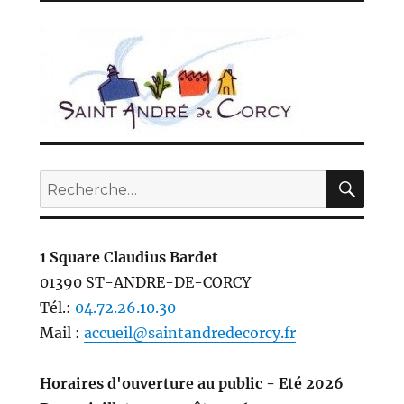
REC
Recherche
pour :
1 Square Claudius Bardet
01390 ST-ANDRE-DE-CORCY
Tél.:
04.72.26.10.30
Mail :
accueil@saintandredecorcy.fr
Horaires d'ouverture au public - Eté 2026