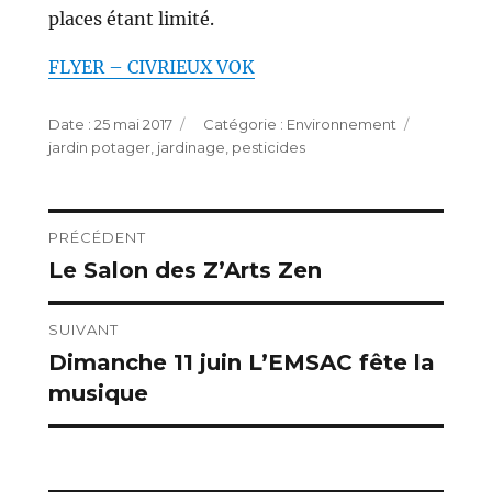
places étant limité.
FLYER – CIVRIEUX VOK
Publié
Catégories
Étiquett
25 mai 2017
Environnement
le
jardin potager
,
jardinage
,
pesticides
Navigation
PRÉCÉDENT
Le Salon des Z’Arts Zen
Publication
de
précédente :
l’article
SUIVANT
Dimanche 11 juin L’EMSAC fête la
Publication
musique
suivante :