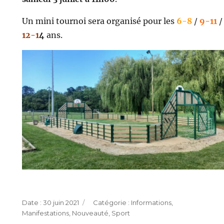
Un mini tournoi sera organisé pour les
6-8
/
9-11
/
12-1
4
ans.
Publié
Catégories
30 juin 2021
Informations
,
le
Manifestations
,
Nouveauté
,
Sport