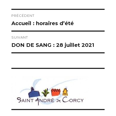
Navigation
PRÉCÉDENT
Accueil : horaires d’été
Publication
de
précédente :
l’article
SUIVANT
DON DE SANG : 28 juillet 2021
Publication
suivante :