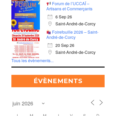
Forum de l’UCCAÏ –
Artisans et Commerçants
6 Sep 26
Saint-André-de-Corcy
Foirefouille 2026 – Saint-
André-de-Corcy
20 Sep 26
Saint-André-de-Corcy
Tous les évènements...
ÉVÈNEMENTS
L
M
M
J
V
S
D