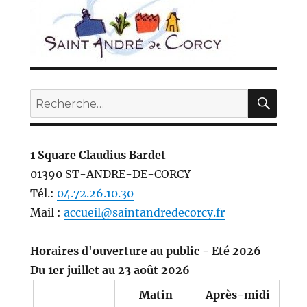
REC
Recherche
pour :
1 Square Claudius Bardet
01390 ST-ANDRE-DE-CORCY
Tél.:
04.72.26.10.30
Mail :
accueil@saintandredecorcy.fr
Horaires d'ouverture au public - Eté 2026
Du 1er juillet au 23 août 2026
Matin
Après-midi