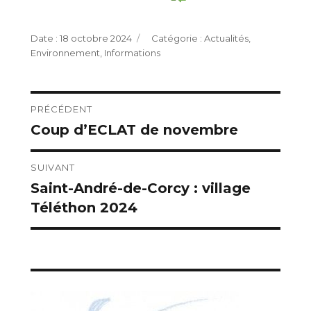
Publié
Catégories
18 octobre 2024
Actualités
,
le
Environnement
,
Informations
Navigation
PRÉCÉDENT
Coup d’ECLAT de novembre
Publication
de
précédente :
l’article
SUIVANT
Saint-André-de-Corcy : village
Publication
Téléthon 2024
suivante :