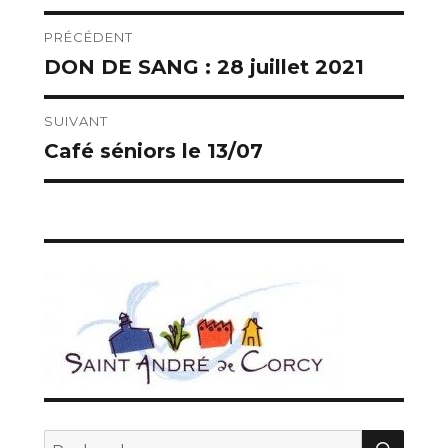
Navigation
PRÉCÉDENT
DON DE SANG : 28 juillet 2021
Publication
de
précédente :
l’article
SUIVANT
Café séniors le 13/07
Publication
suivante :
REC
Recherche