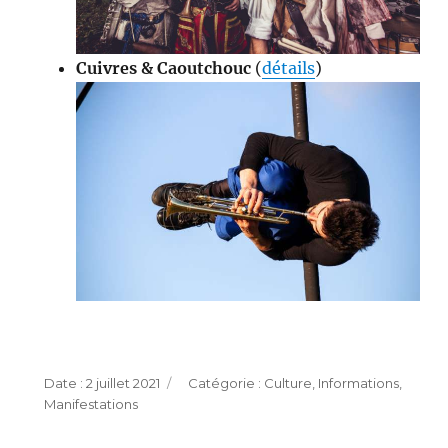
Cuivres & Caoutchouc
(
détails
)
Publié
Catégories
2 juillet 2021
Culture
,
Informations
,
le
Manifestations