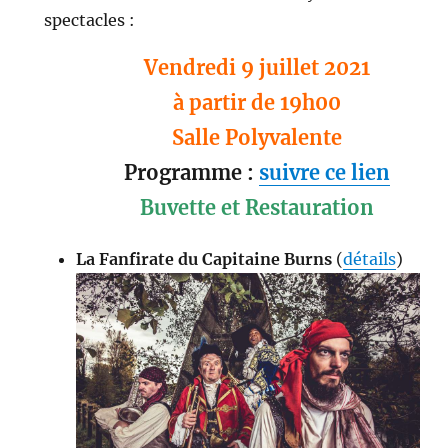
spectacles :
Vendredi 9 juillet 2021
à partir de 19h00
Salle Polyvalente
Programme :
suivre ce lien
Buvette et Restauration
La Fanfirate du Capitaine Burns
(
détails
)