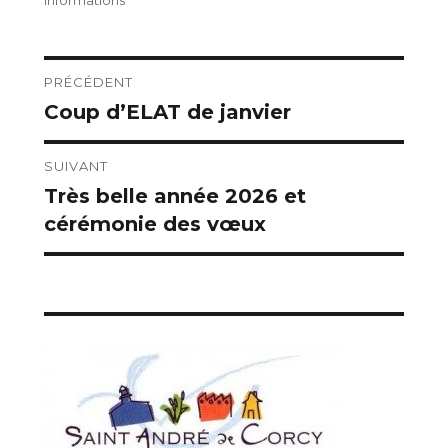
Informations
Navigation
PRÉCÉDENT
Coup d’ELAT de janvier
Publication
de
précédente :
l’article
SUIVANT
Très belle année 2026 et
Publication
cérémonie des vœux
suivante :