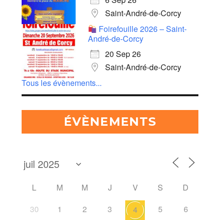
Saint-André-de-Corcy
Foirefouille 2026 – Saint-
André-de-Corcy
20 Sep 26
Saint-André-de-Corcy
Tous les évènements...
ÉVÈNEMENTS
L
M
M
J
V
S
D
30
1
2
3
5
6
4