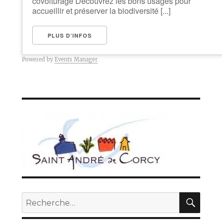
covoiturage Découvrez les bons usages pour
accueillir et préserver la biodiversité [...]
PLUS D’INFOS
Powered by
Events Manager
REC
Recherche
pour :