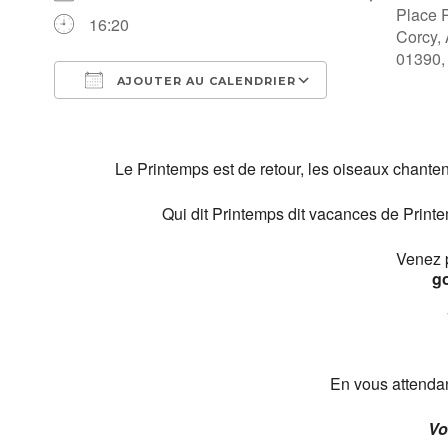
Place P
16:20
Corcy,
01390,
AJOUTER AU CALENDRIER
Télécharger ICS
Calendrier Goo
Le Printemps est de retour, les oiseaux chante
Qui dit Printemps dit vacances de Printemp
Venez p
g
En vous attenda
Vo