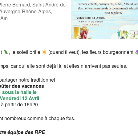
ierre Bernard, Saint-André-de-
 Auvergne-Rhône-Alpes,
 Ain
gle
iCalendar
Office 36
nt
, le soleil brille
(quand il veut), les fleurs bourgeonnent
s, car oui elle sont déjà là, et elles n’arrivent pas seules.
artager notre traditionnel
oûter des vacances
sous la halle le
Vendredi 12 Avril
à partir de 16h20
nt nombreux comme à chaque fois.
tre équipe des RPE