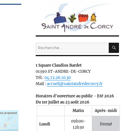
RECH
Recherche
pour :
1 Square Claudius Bardet
01390 ST-ANDRE-DE-CORCY
Tél.:
04.72.26.10.30
Mail :
accueil@saintandredecorcy.fr
Horaires d'ouverture au public - Eté 2026
Du 1er juillet au 23 août 2026
Matin
Après-midi
09h00-
Lundi
Fermé
12h30