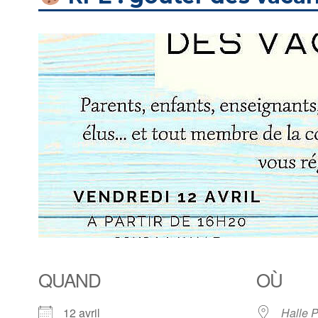
QUAND
OÙ
12 avril
Halle P