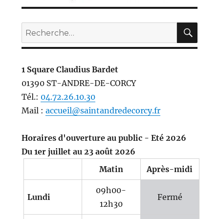
REC
Recherche
pour :
1 Square Claudius Bardet
01390 ST-ANDRE-DE-CORCY
Tél.:
04.72.26.10.30
Mail :
accueil@saintandredecorcy.fr
Horaires d'ouverture au public - Eté 2026
Du 1er juillet au 23 août 2026
Matin
Après-midi
09h00-
Lundi
Fermé
12h30