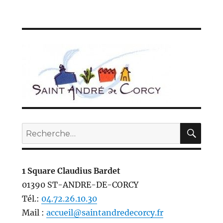
REC
Recherche
pour :
1 Square Claudius Bardet
01390 ST-ANDRE-DE-CORCY
Tél.:
04.72.26.10.30
Mail :
accueil@saintandredecorcy.fr