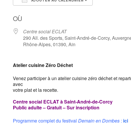
AJOUTER AU CALENDRIER
Télécharger ICS
Calendrier Goo
OÙ
Centre social ECLAT
290 All. des Sports, Saint-André-de-Corcy, Auvergn
Rhône-Alpes, 01390, Ain
Atelier
cuisine
Zéro Déchet
Venez participer à un atelier
cuisine
zéro déchet et repar
avec
votre plat et la recette.
Centre social ECLAT à Saint-André-de-Corcy
Public adulte – Gratuit – Sur inscription
Programme complet du festival
Demain en Dombes
:
ici