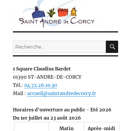
REC
Recherche
pour :
1 Square Claudius Bardet
01390 ST-ANDRE-DE-CORCY
Tél.:
04.72.26.10.30
Mail :
accueil@saintandredecorcy.fr
Horaires d'ouverture au public - Eté 2026
Du 1er juillet au 23 août 2026
Matin
Après-midi