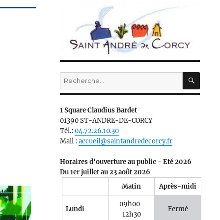
RECH
Recherche
pour :
1 Square Claudius Bardet
01390 ST-ANDRE-DE-CORCY
Tél.:
04.72.26.10.30
Mail :
accueil@saintandredecorcy.fr
Horaires d'ouverture au public - Eté 2026
Du 1er juillet au 23 août 2026
Matin
Après-midi
09h00-
Lundi
Fermé
12h30