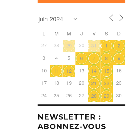
L
M
M
J
V
S
D
27
28
30
29
31
1
2
3
4
5
6
7
8
9
10
13
16
11
12
14
15
17
18
19
20
23
21
22
24
25
26
27
30
28
29
NEWSLETTER :
ABONNEZ-VOUS