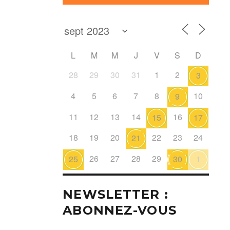
L
M
M
J
V
S
D
28
29
30
31
1
2
3
4
5
6
7
8
10
9
11
12
13
14
16
15
17
18
19
20
22
23
24
21
26
27
28
29
25
30
1
NEWSLETTER :
ABONNEZ-VOUS