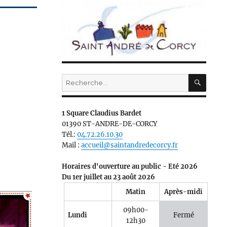
RECH
Recherche
pour :
1 Square Claudius Bardet
01390 ST-ANDRE-DE-CORCY
Tél.:
04.72.26.10.30
Mail :
accueil@saintandredecorcy.fr
Horaires d'ouverture au public - Eté 2026
Du 1er juillet au 23 août 2026
Matin
Après-midi
09h00-
Lundi
Fermé
12h30