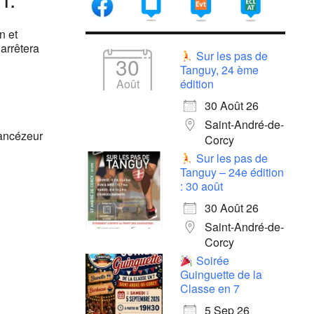
n et
arrêtera
Sur les pas de
30
Tanguy, 24 ème
Août
édition
30 Août 26
Saint-André-de-
Lancézeur
Corcy
Sur les pas de
Tanguy – 24e édition
: 30 août
30 Août 26
Saint-André-de-
Corcy
Soirée
Guinguette de la
Classe en 7
5 Sep 26