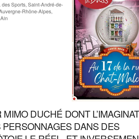
. des Sports, Saint-André-de-
 Auvergne-Rhône-Alpes,
 Ain
ogle
iCalendar
Offic
 MIMO DUCHÉ DONT L’IMAGINA
 PERSONNAGES DANS DES
TOIE LE RÉEL, ET INVERSEMEN