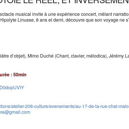
pectacle musical invite à une expérience concert, mêlant narratio
 Hipolyte Linusse, 8 ans et demi, découvre que son voyage ne s’
âtre d’objet), Mimo Duché (Chant, clavier, mélodica), Jérémy 
Durée : 50min
quD0dopUVIY
tions/atelier-208-culture/evenements/au-17-de-la-rue-chat-malo
ture@gmail.com