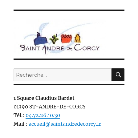
REC
Recherche
pour :
1 Square Claudius Bardet
01390 ST-ANDRE-DE-CORCY
Tél.:
04.72.26.10.30
Mail :
accueil@saintandredecorcy.fr