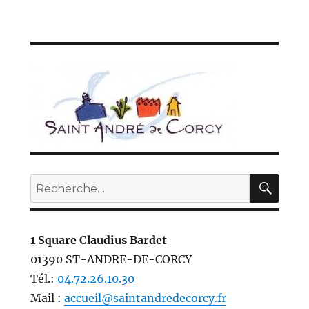
REC
Recherche
pour :
1 Square Claudius Bardet
01390 ST-ANDRE-DE-CORCY
Tél.:
04.72.26.10.30
Mail :
accueil@saintandredecorcy.fr