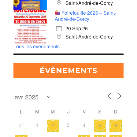
Saint-André-de-Corcy
Foirefouille 2026 – Saint-
André-de-Corcy
20 Sep 26
Saint-André-de-Corcy
Tous les évènements...
ÉVÈNEMENTS
L
M
M
J
V
S
D
31
1
3
4
2
5
6