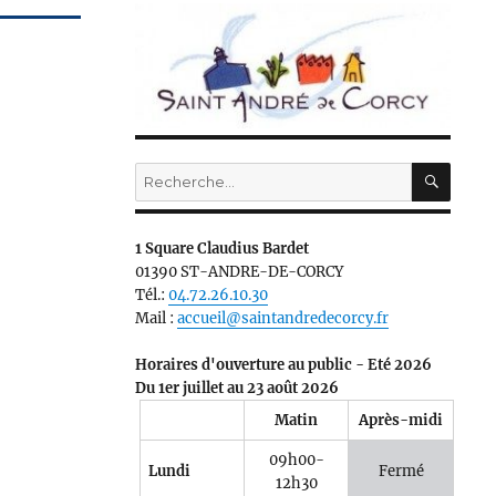
RECH
Recherche
pour :
1 Square Claudius Bardet
01390 ST-ANDRE-DE-CORCY
Tél.:
04.72.26.10.30
Mail :
accueil@saintandredecorcy.fr
Horaires d'ouverture au public - Eté 2026
Du 1er juillet au 23 août 2026
Matin
Après-midi
09h00-
Lundi
Fermé
12h30