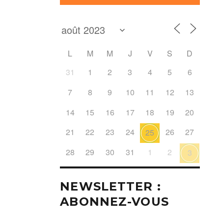
L
M
M
J
V
S
D
31
1
2
3
4
5
6
7
8
9
10
11
12
13
14
15
16
17
18
19
20
21
22
23
24
26
27
25
28
29
30
31
1
2
3
NEWSLETTER :
ABONNEZ-VOUS