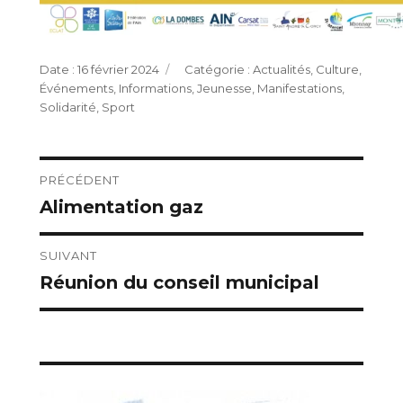
Publié
Catégories
16 février 2024
Actualités
,
Culture
,
le
Événements
,
Informations
,
Jeunesse
,
Manifestations
,
Solidarité
,
Sport
Navigation
PRÉCÉDENT
Alimentation gaz
Publication
de
précédente :
l’article
SUIVANT
Réunion du conseil municipal
Publication
suivante :