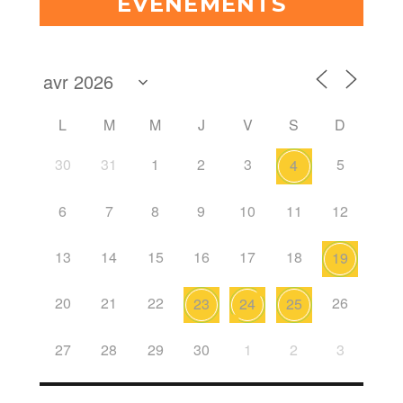
ÉVÈNEMENTS
L
M
M
J
V
S
D
30
31
1
2
3
5
4
6
7
8
9
10
11
12
13
14
15
16
17
18
19
20
21
22
26
23
24
25
27
28
29
30
1
2
3