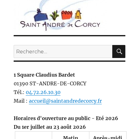
REC
Recherche
pour :
1 Square Claudius Bardet
01390 ST-ANDRE-DE-CORCY
Tél.:
04.72.26.10.30
Mail :
accueil@saintandredecorcy.fr
Horaires d'ouverture au public - Eté 2026
Du 1er juillet au 23 août 2026
Matin
Après-midi