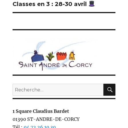
Classes en 3 : 28-30 avril
Publication
suivante :
REC
Recherche
pour :
1 Square Claudius Bardet
01390 ST-ANDRE-DE-CORCY
Tél.:
04.72.26.10.30