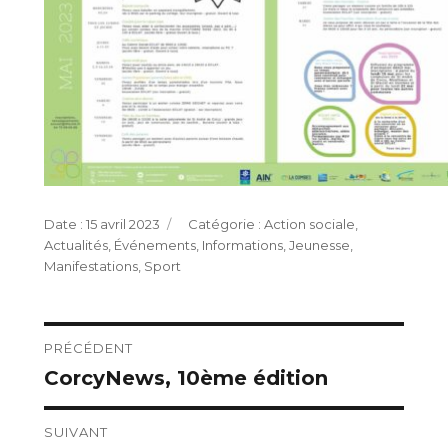
Publié
Catégories
15 avril 2023
Action sociale
,
le
Actualités
,
Événements
,
Informations
,
Jeunesse
,
Manifestations
,
Sport
Navigation
PRÉCÉDENT
CorcyNews, 10ème édition
Publication
de
précédente :
l’article
SUIVANT