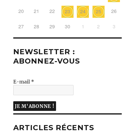
20
21
22
26
23
24
25
27
28
29
30
1
2
3
NEWSLETTER :
ABONNEZ-VOUS
E-mail
*
ARTICLES RÉCENTS