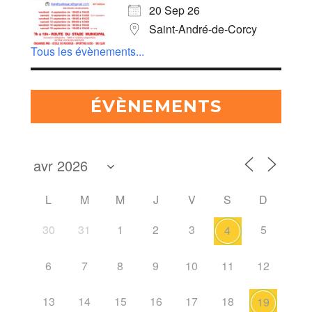
20 Sep 26
Saint-André-de-Corcy
Tous les évènements...
ÉVÈNEMENTS
L
M
M
J
V
S
D
30
31
1
2
3
5
4
6
7
8
9
10
11
12
13
14
15
16
17
18
19