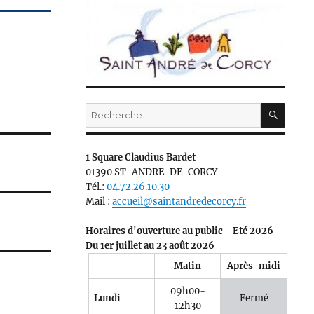
RECH
Recherche
pour :
1 Square Claudius Bardet
01390 ST-ANDRE-DE-CORCY
Tél.:
04.72.26.10.30
Mail :
accueil@saintandredecorcy.fr
Horaires d'ouverture au public - Eté 2026
Du 1er juillet au 23 août 2026
Matin
Après-midi
09h00-
Lundi
Fermé
12h30