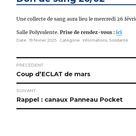
Une collecte de sang aura lieu le mercredi 26 fév
Salle Polyvalente.
Prise de rendez-vous :
ici
Publié
Catégories
19 février 2025
Informations
,
Solidarité
le
Navigation
PRÉCÉDENT
Coup d’ECLAT de mars
Publication
de
précédente :
l’article
SUIVANT
Rappel : canaux Panneau Pocket
Publication
suivante :