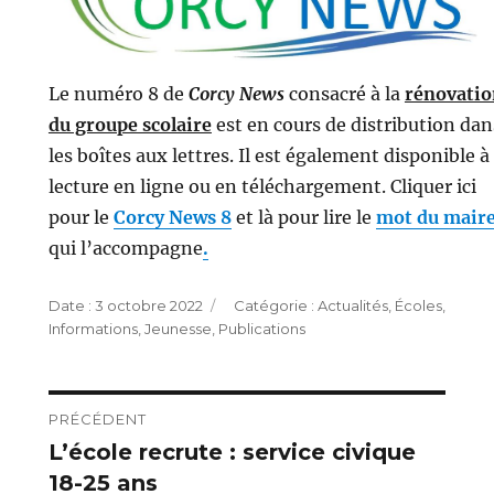
Le numéro 8 de
Corcy News
consacré à la
rénovatio
du groupe scolaire
est en cours de distribution dan
les boîtes aux lettres. Il est également disponible à 
lecture en ligne ou en téléchargement. Cliquer ici
pour le
Corcy News 8
et là pour lire le
mot du mair
qui l’accompagne
.
Publié
Catégories
3 octobre 2022
Actualités
,
Écoles
,
le
Informations
,
Jeunesse
,
Publications
Navigation
PRÉCÉDENT
L’école recrute : service civique
Publication
de
18-25 ans
précédente :