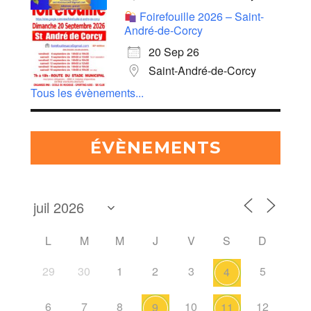
Foirefouille 2026 – Saint-
André-de-Corcy
20 Sep 26
Saint-André-de-Corcy
Tous les évènements...
ÉVÈNEMENTS
L
M
M
J
V
S
D
29
30
1
2
3
5
4
6
7
8
10
12
9
11