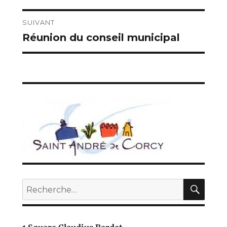
l’article
SUIVANT
Réunion du conseil municipal
Publication
suivante :
REC
Recherche
pour :