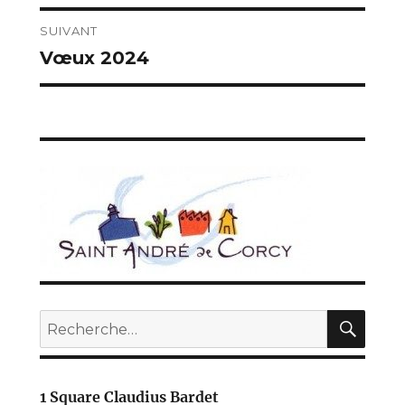
l’article
SUIVANT
Vœux 2024
Publication
suivante :
REC
Recherche
pour :
1 Square Claudius Bardet