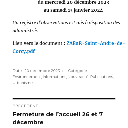
du mercredi 20 décembre 2023
au samedi 13 janvier 2024
Un registre d’observations est mis à disposition des
administrés.
Lien vers le document :
ZAEnR-Saint-Andre-de-
Corcy.pdf
Publié
Catégories
20 décembre 2023
le
Environnement
,
Informations
,
Nouveauté
,
Publications
,
Urbanisme
Navigation
PRÉCÉDENT
Fermeture de l’accueil 26 et 7
Publication
de
décembre
précédente :