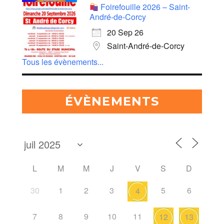
Foirefouille 2026 – Saint-
André-de-Corcy
20 Sep 26
Saint-André-de-Corcy
Tous les évènements...
ÉVÈNEMENTS
L
M
M
J
V
S
D
30
1
2
3
5
6
4
7
8
9
10
11
12
13