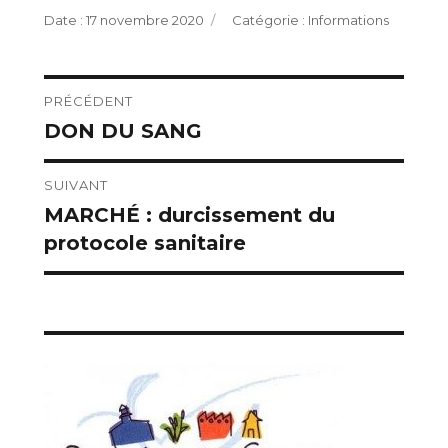
Publié
Catégories
17 novembre 2020
Informations
le
Navigation
PRÉCÉDENT
DON DU SANG
Publication
de
précédente :
l’article
SUIVANT
MARCHÉ : durcissement du
Publication
protocole sanitaire
suivante :