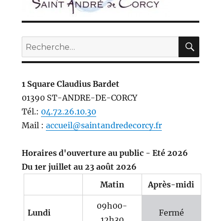
REC
Recherche
pour :
1 Square Claudius Bardet
01390 ST-ANDRE-DE-CORCY
Tél.:
04.72.26.10.30
Mail :
accueil@saintandredecorcy.fr
Horaires d'ouverture au public - Eté 2026
Du 1er juillet au 23 août 2026
Matin
Après-midi
09h00-
Lundi
Fermé
12h30