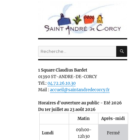
RECH
Recherche
pour :
1 Square Claudius Bardet
01390 ST-ANDRE-DE-CORCY
Tél.:
04.72.26.10.30
Mail :
accueil@saintandredecorcy.fr
Horaires d'ouverture au public - Eté 2026
Du 1er juillet au 23 août 2026
Matin
Après-midi
09h00-
Lundi
Fermé
12h30