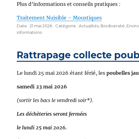
Plus d’informations et conseils pratiques :
Traitement Nuisible – Moustiques
Publié
Catégories
21 mai 2026
Actualités
,
Biodiversité
,
Envir
Étiquettes
le
informations
Rattrapage collecte poube
Le lundi 25 mai 2026 étant férié, les
poubelles ja
samedi 23 mai 2026
(sortir les bacs le vendredi soir*).
Les déchèteries seront fermées
le lundi 25 mai 2026.