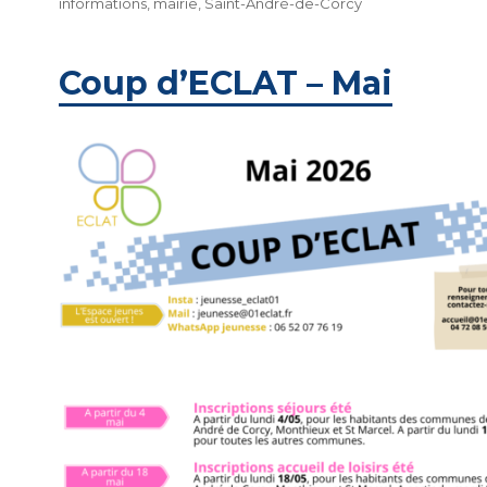
Étiquettes
le
informations
,
mairie
,
Saint-André-de-Corcy
Coup d’ECLAT – Mai