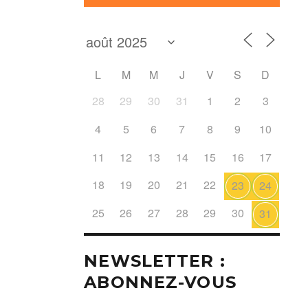
L
M
M
J
V
S
D
28
29
30
31
1
2
3
4
5
6
7
8
9
10
11
12
13
14
15
16
17
18
19
20
21
22
23
24
25
26
27
28
29
30
31
NEWSLETTER :
ABONNEZ-VOUS