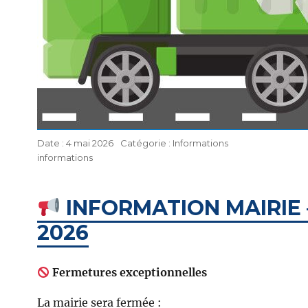
Publié
Catégories
4 mai 2026
Informations
Étiquettes
le
informations
INFORMATION MAIRIE –
2026
Fermetures exceptionnelles
La mairie sera fermée :