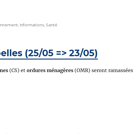
onnement
,
Informations
,
Santé
lles (25/05 => 23/05)
unes
(CS) et
ordures ménagères
(OMR) seront ramassées 