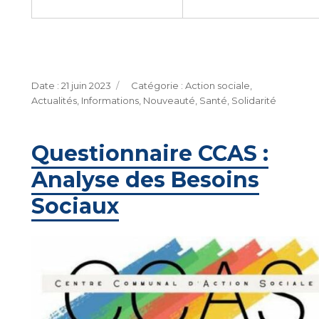
Publié
Catégories
21 juin 2023
Action sociale
,
le
Actualités
,
Informations
,
Nouveauté
,
Santé
,
Solidarité
Questionnaire CCAS :
Analyse des Besoins
Sociaux