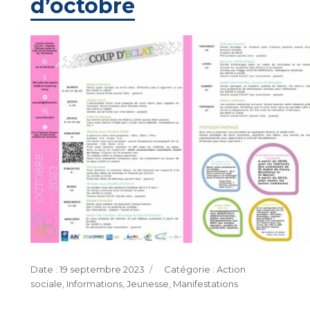
d’octobre
Publié
Catégories
19 septembre 2023
Action
le
sociale
,
Informations
,
Jeunesse
,
Manifestations