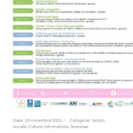
Publié
Catégories
23 novembre 2023
Action
le
sociale
,
Culture
,
Informations
,
Jeunesse