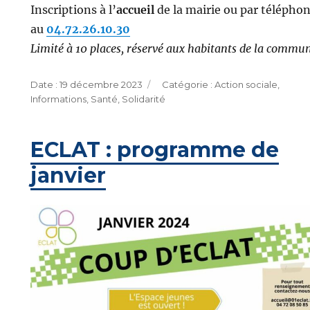
Inscriptions à l’
accueil
de la mairie ou par télépho
au
04.72.26.10.30
Limité à 10 places, réservé aux habitants de la commun
Publié
Catégories
19 décembre 2023
Action sociale
,
le
Informations
,
Santé
,
Solidarité
ECLAT : programme de
janvier