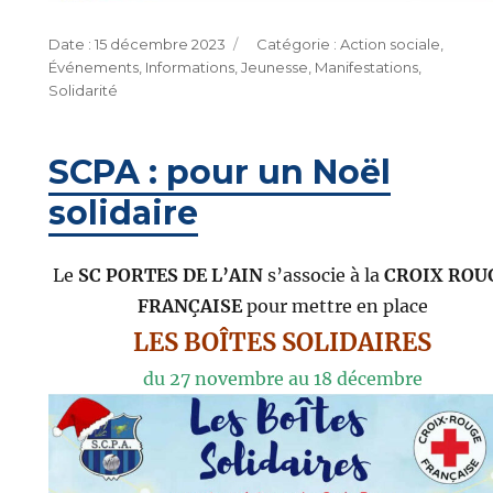
Publié
Catégories
15 décembre 2023
Action sociale
,
le
Événements
,
Informations
,
Jeunesse
,
Manifestations
,
Solidarité
SCPA : pour un Noël
solidaire
Le
SC PORTES DE L’AIN
s’associe à la
CROIX ROU
FRANÇAISE
pour mettre en place
LES BOÎTES SOLIDAIRES
du 27 novembre au 18 décembre