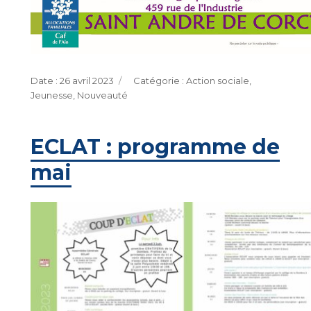
Publié
Catégories
26 avril 2023
Action sociale
,
le
Jeunesse
,
Nouveauté
ECLAT : programme de
mai