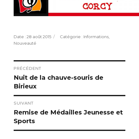
Publié
Catégories
28 août 2015
Informations
,
le
Nouveauté
Navigation
PRÉCÉDENT
Nuit de la chauve-souris de
Publication
de
Birieux
précédente :
l’article
SUIVANT
Remise de Médailles Jeunesse et
Publication
Sports
suivante :