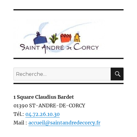
REC
Recherche
pour :
1 Square Claudius Bardet
01390 ST-ANDRE-DE-CORCY
Tél.:
04.72.26.10.30
Mail :
accueil@saintandredecorcy.fr