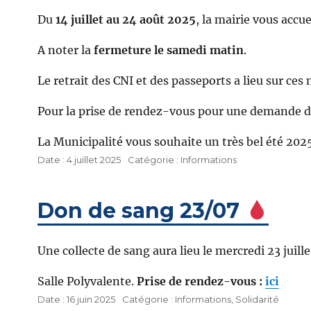
Du
14 juillet au 24 août 2025
, la mairie vous accu
A noter la
fermeture le samedi matin
.
Le retrait des CNI et des passeports a lieu sur ce
Pour la prise de rendez-vous pour une demande de 
La Municipalité vous souhaite un très bel été 202
Publié
Catégories
4 juillet 2025
Informations
le
Don de sang 23/07
Une collecte de sang aura lieu le mercredi 23 juil
Salle Polyvalente.
Prise de rendez-vous :
i
ci
Publié
Catégories
16 juin 2025
Informations
,
Solidarité