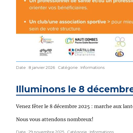
Publié
Catégories
8 janvier 2026
Informations
le
Illuminons le 8 décembr
Venez fêter le 8 décembre 2025 : marche aux lanter
Nous vous attendons nombreux!
Publié
Catégories
29 novembre 2025
Informations