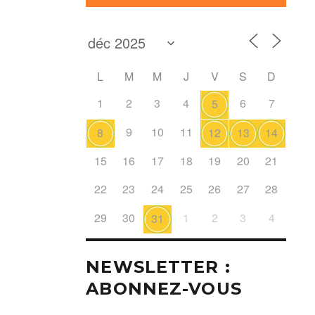
L
M
M
J
V
S
D
1
2
3
4
6
7
5
9
10
11
8
12
13
14
15
16
17
18
19
20
21
22
23
24
25
26
27
28
29
30
1
2
3
4
31
NEWSLETTER :
ABONNEZ-VOUS