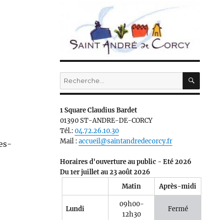
RECH
Recherche
pour :
1 Square Claudius Bardet
01390 ST-ANDRE-DE-CORCY
Tél.:
04.72.26.10.30
Mail :
accueil@saintandredecorcy.fr
es-
Horaires d'ouverture au public - Eté 2026
Du 1er juillet au 23 août 2026
Matin
Après-midi
09h00-
Lundi
Fermé
12h30