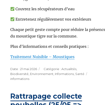
Couvrez les récupérateurs d’eau
Entretenez régulièrement vos extérieurs
Chaque petit geste compte pour réduire la présenc
du moustique tigre sur la commune.
Plus d’informations et conseils pratiques :
Traitement Nuisible – Moustiques
Publié
Catégories
21 mai 2026
Actualités
,
le
Étiquette
Biodiversité
,
Environnement
,
Informations
,
Santé
informations
Rattrapage collecte
poubelles (25/05 =>