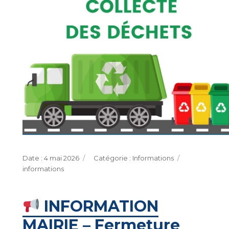
Publié
Catégories
Étiquettes
4 mai 2026
Informations
le
informations
INFORMATION
MAIRIE – Fermeture