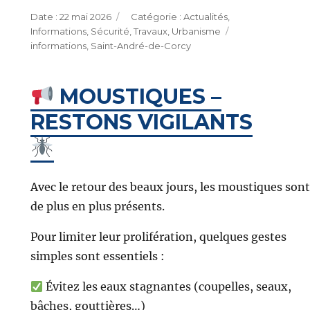
Publié
Catégories
22 mai 2026
Actualités
,
le
Étiquettes
Informations
,
Sécurité
,
Travaux
,
Urbanisme
informations
,
Saint-André-de-Corcy
MOUSTIQUES –
RESTONS VIGILANTS
Avec le retour des beaux jours, les moustiques sont
de plus en plus présents.
Pour limiter leur prolifération, quelques gestes
simples sont essentiels :
Évitez les eaux stagnantes (coupelles, seaux,
bâches, gouttières…)