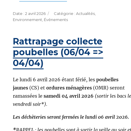
Publié
Catégories
2 avril 2026
Actualités
,
le
Environnement
,
Événements
Rattrapage collecte
poubelles (06/04 =>
04/04)
Le lundi 6 avril 2026 étant férié, les
poubelles
jaunes
(CS) et
ordures ménagères
(OMR) seront
ramassées le
samedi 04 avril 2026
(sortir les bacs l
vendredi soir*).
Les déchèteries seront fermées
le lundi 06 avril 2026.
*
RAPPEL : les poubelles sont à sortir la veille au soir e