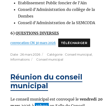
Etablissement Public foncier de l’Ain
Conseil d’Administration du collège de la
Dombes
Conseil d’Administration de la SEMCODA
6)
QUESTIONS DIVERSES
convocation CM 30 mars 2026
TÉLÉCHARGER
Publié
Catégories
26 mars 2026
Conseil municipal
,
le
Étiquettes
Informations
Conseil municipal
Réunion du conseil
municipal
Le conseil municipal est convoqué le
vendredi 20
mars
2026 à
19h00
en Salle du Conseil.