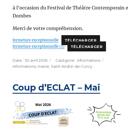
à l’occasion du Festival de Théâtre Contemporain 
Dombes
Merci de votre compréhension.
fermeture exceptionnelle
TÉLÉCHARGER
fermeture exceptionnelle (1)
TÉLÉCHARGER
Publié
Catégories
Étiquettes
30 avril 2026
Informations
le
informations
,
mairie
,
Saint-André-de-Corcy
Coup d’ECLAT – Mai