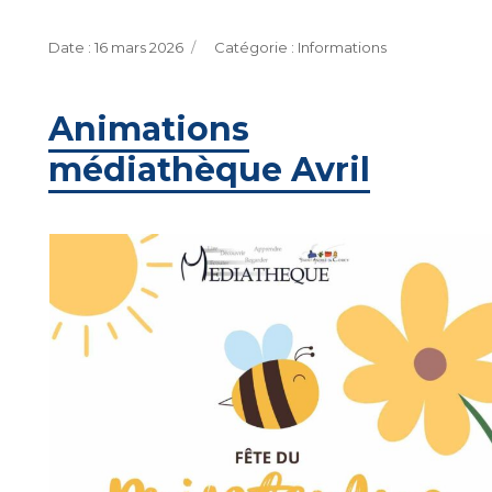
Publié
Catégories
16 mars 2026
Informations
le
Animations
médiathèque Avril