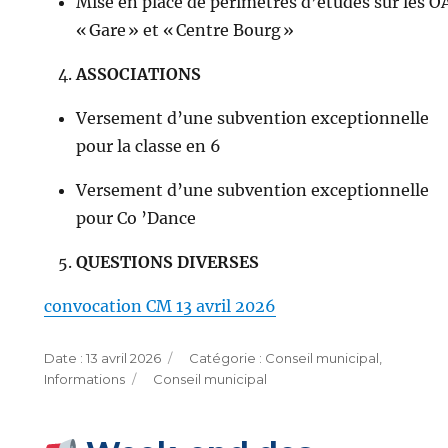
Mise en place de périmètres d’études sur les O
« Gare » et « Centre Bourg »
ASSOCIATIONS
Versement d’une subvention exceptionnelle
pour la classe en 6
Versement d’une subvention exceptionnelle
pour Co ’Dance
QUESTIONS DIVERSES
convocation CM 13 avril 2026
Publié
Catégories
13 avril 2026
Conseil municipal
,
le
Étiquettes
Informations
Conseil municipal