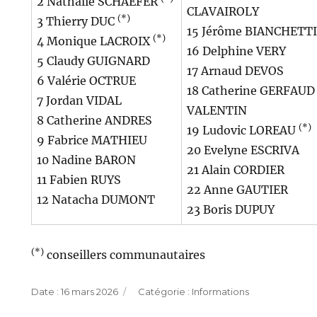
2 Nathalie SCHAEFER
CLAVAIROLY
(*)
3 Thierry DUC
15 Jérôme BIANCHETTI
(*)
4 Monique LACROIX
16 Delphine VERY
5 Claudy GUIGNARD
17 Arnaud DEVOS
6 Valérie OCTRUE
18 Catherine GERFAUD
7 Jordan VIDAL
VALENTIN
8 Catherine ANDRES
(*)
19 Ludovic LOREAU
9 Fabrice MATHIEU
20 Evelyne ESCRIVA
10 Nadine BARON
21 Alain CORDIER
11 Fabien RUYS
22 Anne GAUTIER
12 Natacha DUMONT
23 Boris DUPUY
(*)
conseillers communautaires
Publié
Catégories
16 mars 2026
Informations
le