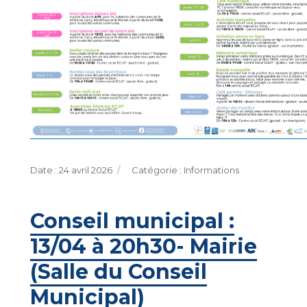
Publié
Catégories
24 avril 2026
Informations
le
Conseil municipal :
13/04 à 20h30- Mairie
(Salle du Conseil
Municipal)