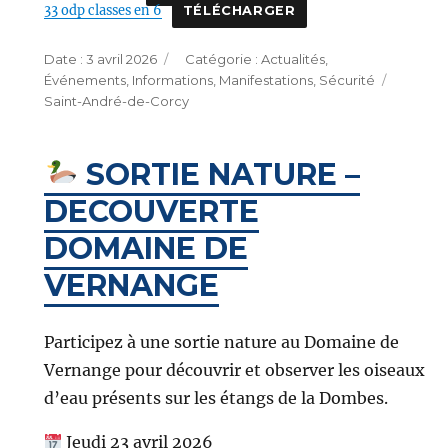
33 odp classes en 6
TÉLÉCHARGER
Publié
Catégories
3 avril 2026
Actualités
,
le
Étique
Événements
,
Informations
,
Manifestations
,
Sécurité
Saint-André-de-Corcy
SORTIE NATURE –
DECOUVERTE
DOMAINE DE
VERNANGE
Participez à une sortie nature au Domaine de
Vernange pour découvrir et observer les oiseaux
d’eau présents sur les étangs de la Dombes.
Jeudi 23 avril 2026