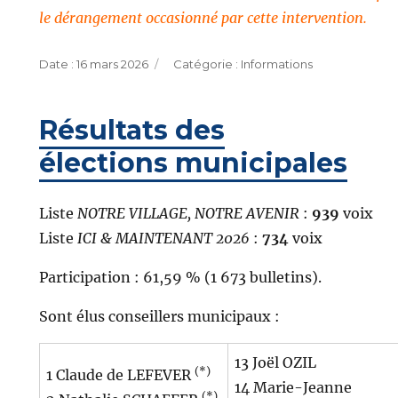
le dérangement occasionné par cette intervention.
Publié
Catégories
16 mars 2026
Informations
le
Résultats des
élections municipales
Liste
NOTRE VILLAGE, NOTRE AVENIR
:
939
voix
Liste
ICI & MAINTENANT 2026
:
734
voix
Participation :
61,59 % (1 673 bulletins).
Sont élus conseillers municipaux :
13 Joël OZIL
(*)
1 Claude de LEFEVER
14 Marie-Jeanne
(*)