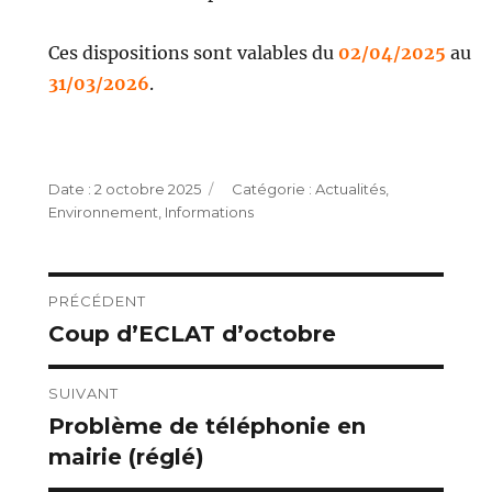
Ces dispositions sont valables du
02/04/2025
au
31/03/2026
.
Publié
Catégories
2 octobre 2025
Actualités
,
le
Environnement
,
Informations
Navigation
PRÉCÉDENT
Coup d’ECLAT d’octobre
Publication
de
précédente :
l’article
SUIVANT
Problème de téléphonie en
Publication
mairie (réglé)
suivante :