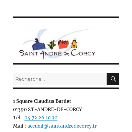
REC
Recherche
pour :
1 Square Claudius Bardet
01390 ST-ANDRE-DE-CORCY
Tél.:
04.72.26.10.30
Mail :
accueil@saintandredecorcy.fr