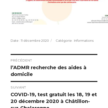
Publié
Catégories
11 décembre 2020
Informations
le
Navigation
PRÉCÉDENT
l’ADMR recherche des aides à
Publication
de
domicile
précédente :
l’article
SUIVANT
COVID-19, test gratuit les 18, 19 et
Publication
20 décembre 2020 à Châtillon-
suivante :
sur-Chalaronne