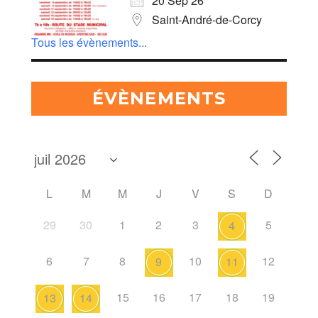
20 Sep 26
Saint-André-de-Corcy
Tous les évènements...
ÉVÈNEMENTS
L
M
M
J
V
S
D
29
30
1
2
3
5
4
6
7
8
10
12
9
11
15
16
17
18
19
13
14