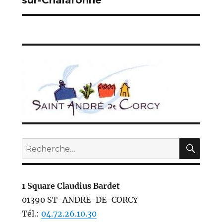
REC
Recherche
pour :
1 Square Claudius Bardet
01390 ST-ANDRE-DE-CORCY
Tél.:
04.72.26.10.30