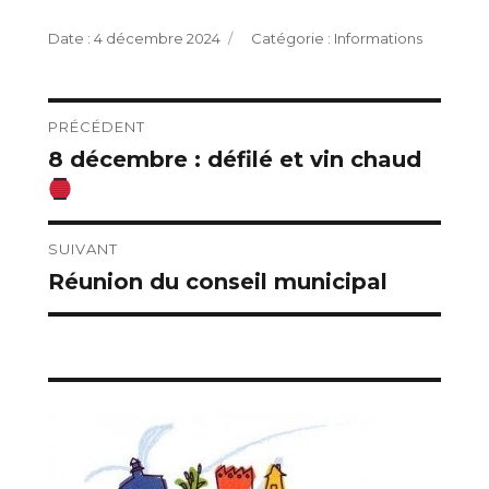
Publié
Catégories
4 décembre 2024
Informations
le
Navigation
PRÉCÉDENT
8 décembre : défilé et vin chaud
Publication
de
précédente :
l’article
SUIVANT
Réunion du conseil municipal
Publication
suivante :