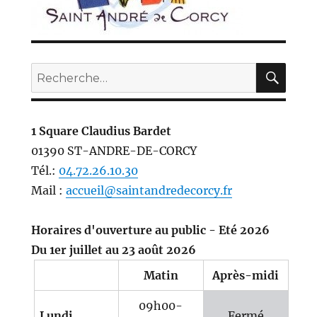
REC
Recherche
pour :
1 Square Claudius Bardet
01390 ST-ANDRE-DE-CORCY
Tél.:
04.72.26.10.30
Mail :
accueil@saintandredecorcy.fr
Horaires d'ouverture au public - Eté 2026
Du 1er juillet au 23 août 2026
Matin
Après-midi
09h00-
Lundi
Fermé