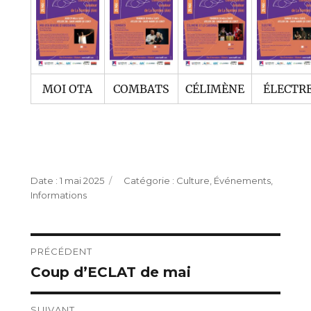
MOI OTA
COMBATS
CÉLIMÈNE
ÉLECTR
Publié
Catégories
1 mai 2025
Culture
,
Événements
,
le
Informations
Navigation
PRÉCÉDENT
Coup d’ECLAT de mai
Publication
de
précédente :
l’article
SUIVANT