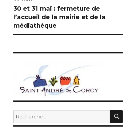
30 et 31 mai : fermeture de
Publication
l’accueil de la mairie et de la
suivante :
médiathèque
REC
Recherche
pour :