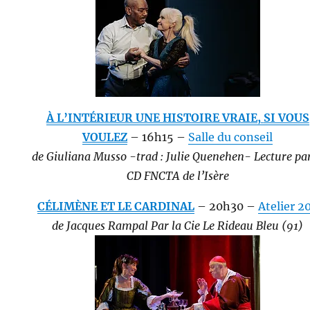
À L’INTÉRIEUR UNE HISTOIRE VRAIE,
SI VOUS
VOULEZ
– 16h15 –
Salle du conseil
de Giuliana Musso -trad : Julie Quenehen- Lecture par
CD FNCTA de l’Isère
CÉLIMÈNE ET LE CARDINAL
– 20h30 –
Atelier 2
de Jacques Rampal Par la Cie Le Rideau Bleu (91)