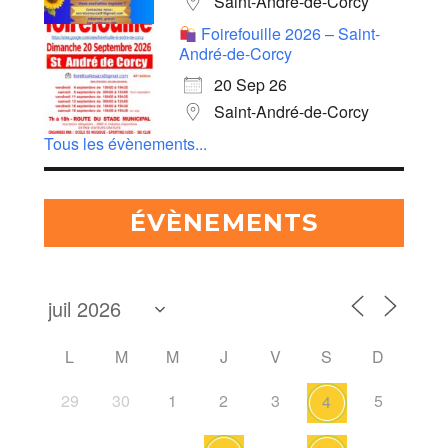
Saint-André-de-Corcy
Foirefouille 2026 – Saint-
André-de-Corcy
20 Sep 26
Saint-André-de-Corcy
Tous les évènements...
ÉVÈNEMENTS
L
M
M
J
V
S
D
29
30
1
2
3
5
4