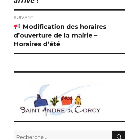
𝙖𝙧𝙧𝙞𝙫𝙚́ !
SUIVANT
Modification des horaires
Publication
d’ouverture de la mairie –
suivante :
Horaires d’été
REC
Recherche