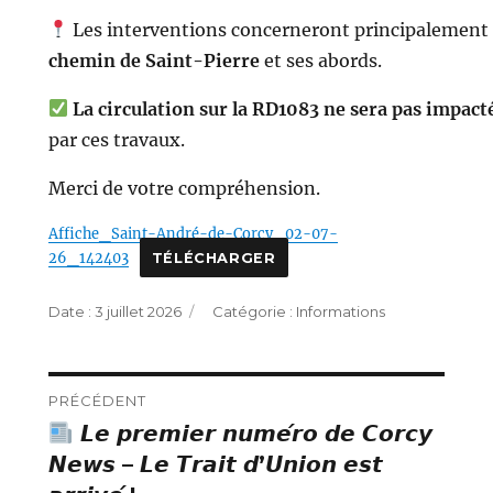
Les interventions concerneront principalement 
chemin de Saint-Pierre
et ses abords.
La circulation sur la RD1083 ne sera pas impact
par ces travaux.
Merci de votre compréhension.
Affiche_Saint-André-de-Corcy_02-07-
26_142403
TÉLÉCHARGER
Publié
Catégories
3 juillet 2026
Informations
le
Navigation
PRÉCÉDENT
𝙇𝙚 𝙥𝙧𝙚𝙢𝙞𝙚𝙧 𝙣𝙪𝙢𝙚́𝙧𝙤 𝙙𝙚 𝘾𝙤𝙧𝙘𝙮
Publication
de
𝙉𝙚𝙬𝙨 – 𝙇𝙚 𝙏𝙧𝙖𝙞𝙩 𝙙’𝙐𝙣𝙞𝙤𝙣 𝙚𝙨𝙩
précédente :
l’article