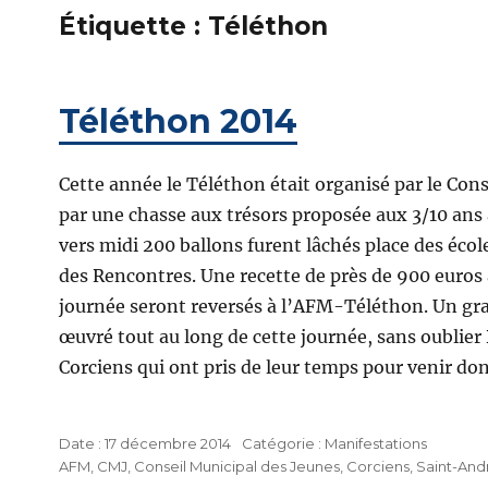
Étiquette :
Téléthon
Téléthon 2014
Cette année le Téléthon était organisé par le Co
par une chasse aux trésors proposée aux 3/10 ans
vers midi 200 ballons furent lâchés place des école
des Rencontres. Une recette de près de 900 euros a 
journée seront reversés à l’AFM-Téléthon. Un gran
œuvré tout au long de cette journée, sans oublier
Corciens qui ont pris de leur temps pour venir donn
Publié
Catégories
17 décembre 2014
Manifestations
Étiquettes
le
AFM
,
CMJ
,
Conseil Municipal des Jeunes
,
Corciens
,
Saint-And