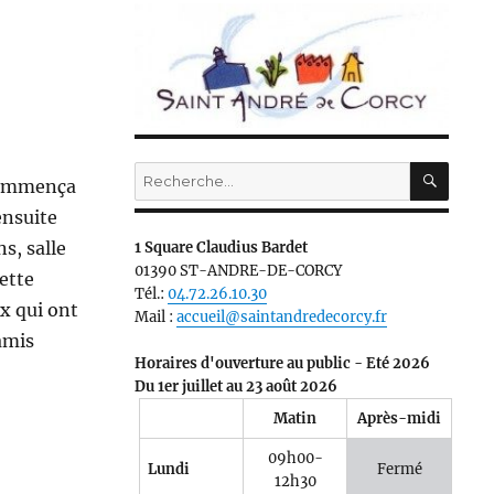
RECH
Recherche
 commença
pour :
ensuite
s, salle
1 Square Claudius Bardet
01390 ST-ANDRE-DE-CORCY
ette
Tél.:
04.72.26.10.30
x qui ont
Mail :
accueil@saintandredecorcy.fr
amis
Horaires d'ouverture au public - Eté 2026
Du 1er juillet au 23 août 2026
Matin
Après-midi
09h00-
Lundi
Fermé
12h30