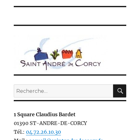
de
suivante :
l’article
REC
Recherche
pour :
1 Square Claudius Bardet
01390 ST-ANDRE-DE-CORCY
Tél.:
04.72.26.10.30