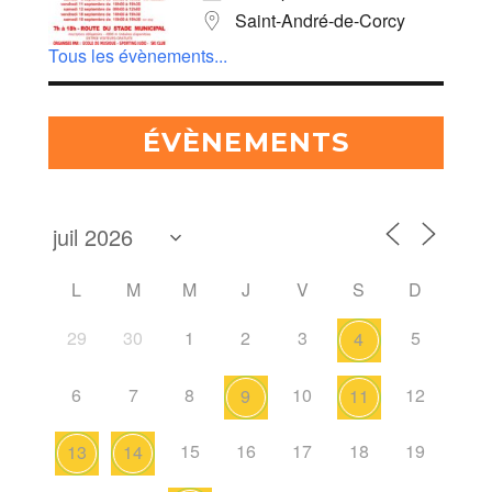
Saint-André-de-Corcy
Tous les évènements...
ÉVÈNEMENTS
L
M
M
J
V
S
D
29
30
1
2
3
5
4
6
7
8
10
12
9
11
15
16
17
18
19
13
14