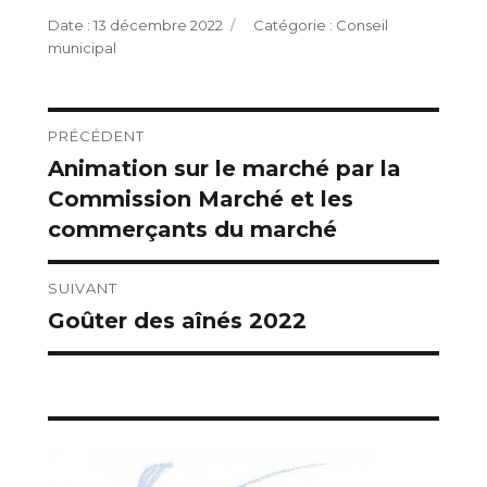
Publié
Catégories
13 décembre 2022
Conseil
le
municipal
Navigation
PRÉCÉDENT
Animation sur le marché par la
Publication
de
Commission Marché et les
précédente :
l’article
commerçants du marché
SUIVANT
Goûter des aînés 2022
Publication
suivante :