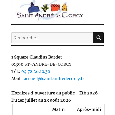
REC
Recherche
pour :
1 Square Claudius Bardet
01390 ST-ANDRE-DE-CORCY
Tél.:
04.72.26.10.30
Mail :
accueil@saintandredecorcy.fr
Horaires d'ouverture au public - Eté 2026
Du 1er juillet au 23 août 2026
Matin
Après-midi