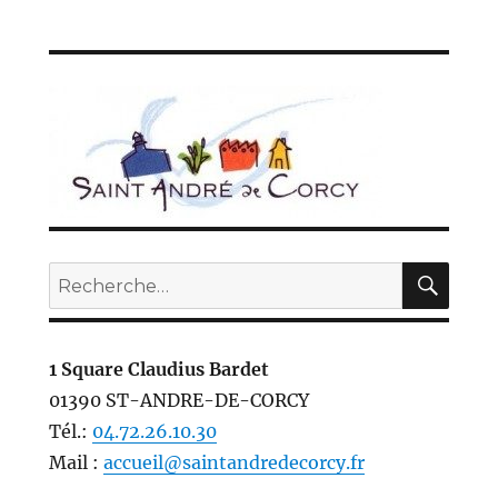
REC
Recherche
pour :
1 Square Claudius Bardet
01390 ST-ANDRE-DE-CORCY
Tél.:
04.72.26.10.30
Mail :
accueil@saintandredecorcy.fr