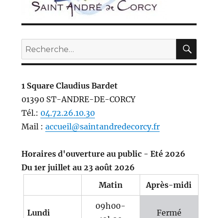
REC
Recherche
pour :
1 Square Claudius Bardet
01390 ST-ANDRE-DE-CORCY
Tél.:
04.72.26.10.30
Mail :
accueil@saintandredecorcy.fr
Horaires d'ouverture au public - Eté 2026
Du 1er juillet au 23 août 2026
Matin
Après-midi
09h00-
Lundi
Fermé