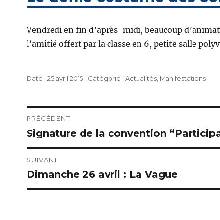
Vendredi en fin d’après-midi, beaucoup d’animation
l’amitié offert par la classe en 6, petite salle poly
Publié
Catégories
25 avril 2015
Actualités
,
Manifestations
le
Navigation
PRÉCÉDENT
Signature de la convention “Particip
Publication
de
précédente :
l’article
SUIVANT
Dimanche 26 avril : La Vague
Publication
suivante :