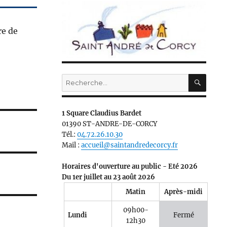
re de
RECH
Recherche
pour :
1 Square Claudius Bardet
01390 ST-ANDRE-DE-CORCY
Tél.:
04.72.26.10.30
Mail :
accueil@saintandredecorcy.fr
Horaires d'ouverture au public - Eté 2026
Du 1er juillet au 23 août 2026
Matin
Après-midi
09h00-
Lundi
Fermé
12h30