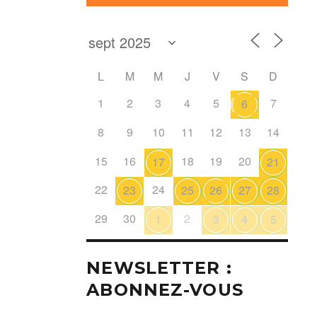
L
M
M
J
V
S
D
1
2
3
4
5
7
6
8
9
10
11
12
13
14
15
16
18
19
20
17
21
22
24
23
25
26
27
28
29
30
2
1
3
4
5
NEWSLETTER :
ABONNEZ-VOUS