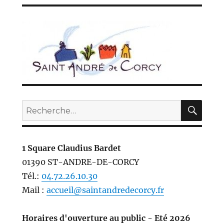
REC
Recherche
pour :
1 Square Claudius Bardet
01390 ST-ANDRE-DE-CORCY
Tél.:
04.72.26.10.30
Mail :
accueil@saintandredecorcy.fr
Horaires d'ouverture au public - Eté 2026