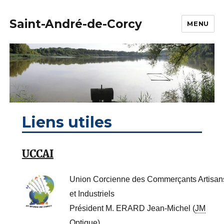
Saint-André-de-Corcy
MENU
Liens utiles
UCCAI
Union Corcienne des Commerçants Artisan
et Industriels
Président M. ERARD Jean-Michel (
JM
Optique
)