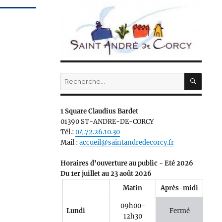
RECH
Recherche
pour :
1 Square Claudius Bardet
01390 ST-ANDRE-DE-CORCY
Tél.:
04.72.26.10.30
Mail :
accueil@saintandredecorcy.fr
Horaires d'ouverture au public - Eté 2026
Du 1er juillet au 23 août 2026
Matin
Après-midi
09h00-
Lundi
Fermé
12h30