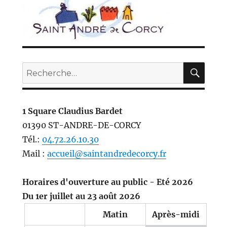
REC
Recherche
pour :
1 Square Claudius Bardet
01390 ST-ANDRE-DE-CORCY
Tél.:
04.72.26.10.30
Mail :
accueil@saintandredecorcy.fr
Horaires d'ouverture au public - Eté 2026
Du 1er juillet au 23 août 2026
Matin
Après-midi