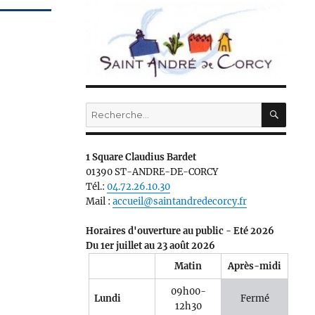
RECH
Recherche
pour :
1 Square Claudius Bardet
01390 ST-ANDRE-DE-CORCY
Tél.:
04.72.26.10.30
Mail :
accueil@saintandredecorcy.fr
Horaires d'ouverture au public - Eté 2026
Du 1er juillet au 23 août 2026
Matin
Après-midi
09h00-
Lundi
Fermé
12h30