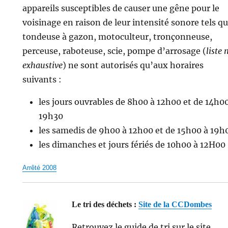
appareils susceptibles de causer une gêne pour le
voisinage en raison de leur intensité sonore tels q
tondeuse à gazon, motoculteur, tronçonneuse,
perceuse, raboteuse, scie, pompe d’arrosage (
liste 
exhaustive
) ne sont autorisés qu’aux horaires
suivants :
les jours ouvrables de 8h00 à 12h00 et de 14h0
19h30
les samedis de 9h00 à 12h00 et de 15h00 à 19h
les dimanches et jours fériés de 10h00 à 12H00
Arrêté 2008
Le tri des déchets :
Site de la CCDombes
Retrouvez le guide de tri sur le site