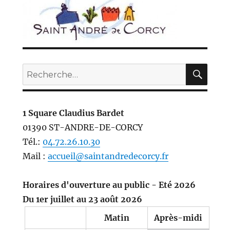
REC
Recherche
pour :
1 Square Claudius Bardet
01390 ST-ANDRE-DE-CORCY
Tél.:
04.72.26.10.30
Mail :
accueil@saintandredecorcy.fr
Horaires d'ouverture au public - Eté 2026
Du 1er juillet au 23 août 2026
Matin
Après-midi