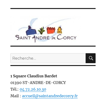
REC
Recherche
pour :
1 Square Claudius Bardet
01390 ST-ANDRE-DE-CORCY
Tél.:
04.72.26.10.30
Mail :
accueil@saintandredecorcy.fr