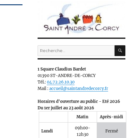
RECH
Recherche
pour :
1 Square Claudius Bardet
01390 ST-ANDRE-DE-CORCY
Tél.:
04.72.26.10.30
Mail :
accueil@saintandredecorcy.fr
Horaires d'ouverture au public - Eté 2026
Du 1er juillet au 23 août 2026
Matin
Après-midi
09h00-
Lundi
Fermé
12h30