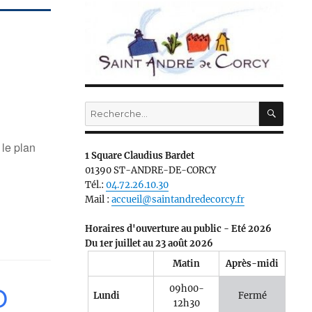
RECH
Recherche
pour :
 le plan
1 Square Claudius Bardet
01390 ST-ANDRE-DE-CORCY
Tél.:
04.72.26.10.30
Mail :
accueil@saintandredecorcy.fr
Horaires d'ouverture au public - Eté 2026
Du 1er juillet au 23 août 2026
Matin
Après-midi
O
09h00-
Lundi
Fermé
12h30