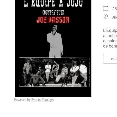
2
At
L'Équip
allant 
et salo
de bonn
PL
Powered by
Events Manager