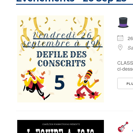
2
Sa
CLASSE 
ci-des
PL