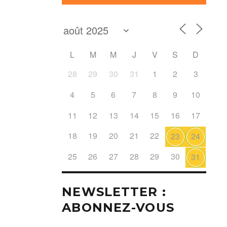
L
M
M
J
V
S
D
28
29
30
31
1
2
3
4
5
6
7
8
9
10
11
12
13
14
15
16
17
18
19
20
21
22
23
24
25
26
27
28
29
30
31
NEWSLETTER :
ABONNEZ-VOUS